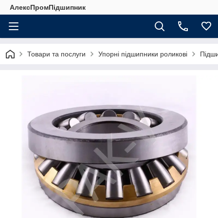
АлексПромПідшипник
Товари та послуги
Упорні підшипники роликові
Підши