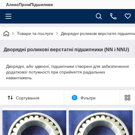
АлексПромПідшипник
Товари та послуги
Дворядні роликові верстатні підшипн
Дворядні роликові верстатні підшипники (NN і NNU)
Дворядні, або здвоєні, підшипники створені для забезпечення
додаткової потужності при сприйняття радіальних
навантажень.
Сортування
0
Фільтри