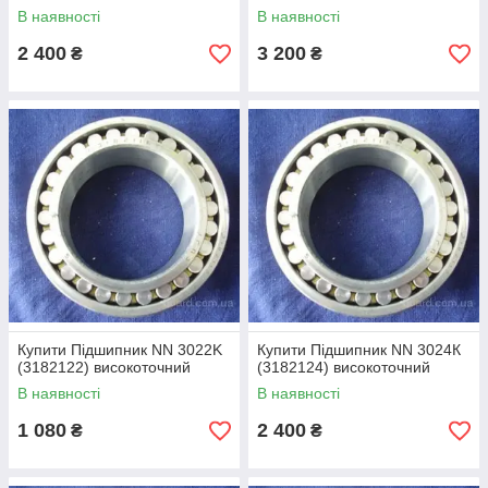
В наявності
В наявності
2 400
3 200
₴
₴
Купити Підшипник NN 3022K
Купити Підшипник NN 3024К
(3182122) високоточний
(3182124) високоточний
В наявності
В наявності
1 080
2 400
₴
₴