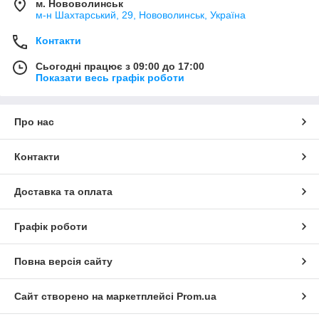
м. Нововолинськ
де застосовно, взаємозамінності.
м-н Шахтарський, 29, Нововолинськ, Україна
Продається у вигляді зібраного вузла.
Контакти
Доступний в тих же діапазонах розмірів, що і однорядне
виріб.
Сьогодні працює з 09:00 до 17:00
В існуючих сьогодні конструкція використовується
Показати весь графік роботи
номенклатура NN, NNU.
Стандартна конструкція сепаратора являє собою
висвердлені вікна в латунному тримачі, пальцевий тип.
Про нас
Області застосування
Контакти
Зубчасті передачі
Обрізні ножиці
Доставка та оплата
Прокатні стани
Верстати
Графік роботи
Повна версія сайту
Сайт створено на маркетплейсі
Prom.ua