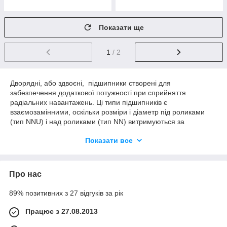
Показати ще
1
/ 2
Дворядні, або здвоєні, підшипники створені для
забезпечення додаткової потужності при сприйняття
радіальних навантажень. Ці типи підшипників є
взаємозамінними, оскільки розміри і діаметр під роликами
(тип NNU) і над роликами (тип NN) витримуються за
стандартом ISO/DIN. Передбачена взаємозамінність кілець
Показати все
без роликів для забезпечення взаємної заміни внутрішніх
кілець підшипників конкурентів.
Про нас
Діапазон розмірів: зовнішній діаметр від 80 до 200 мм
89% позитивних з 27 відгуків за рік
Особливості конструкції
Працює з 27.08.2013
Розроблений з розмірами по ISO/DIN для забезпечення,