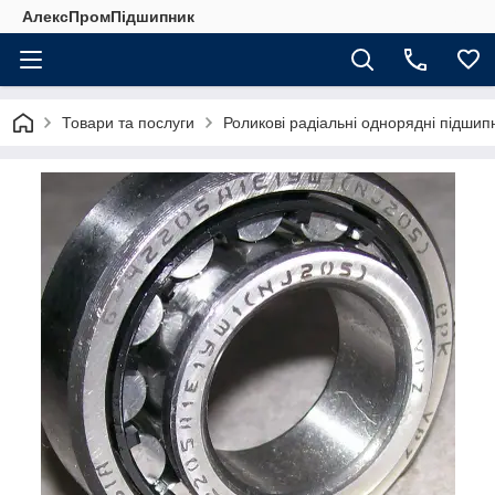
АлексПромПідшипник
Товари та послуги
Роликові радіальні однорядні підшип