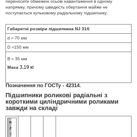
переносити обмежені осьові навантаження в одному
напрямку, причому швидкість обертання майже не
поступається кульковому радіальному підшипнику.
Габаритні розміри підшипника NJ 314:
d = 70 мм
D =150
мм
B = 35 мм
3,19 кг
Маса
Позначення по ГОСТу - 42314.
Підшипники роликові радіальні з
короткими циліндричними роликами
завжди на складі
N
4
J
2
2