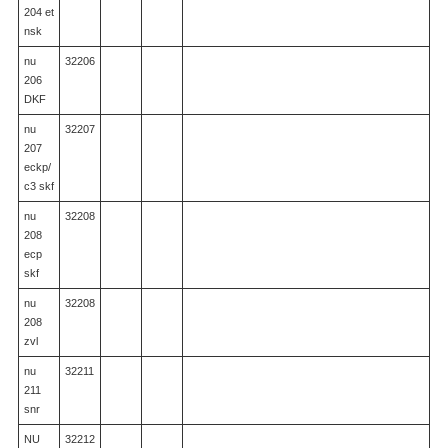
204 et
nsk
nu
32206
206
DKF
nu
32207
207
eckp/
c3 skf
nu
32208
208
ecp
skf
nu
32208
208
zvl
nu
32211
211
snr
NU
32212