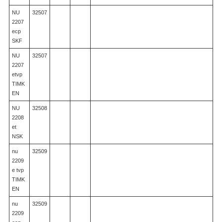
NU
32507
2207
ecp
SKF
NU
32507
2207
etvp
TIMK
EN
NU
32508
2208
et
NSK
nu
32509
2209
e tvp
TIMK
EN
nu
32509
2209