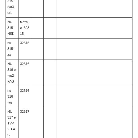
315
e/c3
urb
NU
мета
315
л 323
NSK
15
nu
32315
315
zx
NU
32316
316 e
tvp2
FAG
nu
32316
316
fag
NU
32317
317 e
TVP
2 FA
G