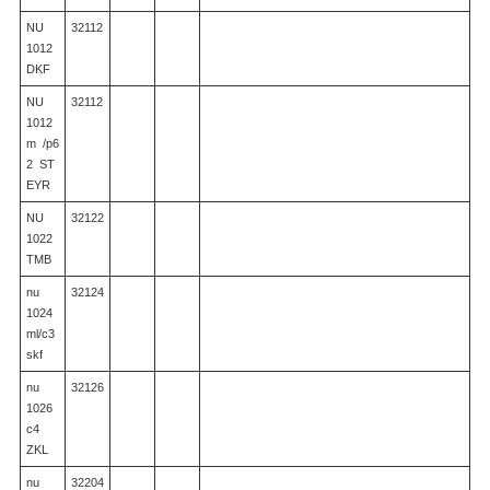
NU
32112
1012
DKF
NU
32112
1012
m /p6
2 ST
EYR
NU
32122
1022
TMB
nu
32124
1024
ml/c3
skf
nu
32126
1026
c4
ZKL
nu
32204