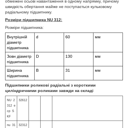
обмежені осьові навантаження в одному напрямку, причому
швидкість обертання майже не поступається кульковому
радіальному підшипнику.
Розміри підшипника NU 312:
Розміри підшипника:
Внутрішній
d
60
мм
діаметр
підшипника
Зовн діаметр
D
130
мм
підшипника
Ширина
В
31
мм
підшипника
Підшипники роликові радіальні з короткими
циліндричними роликами завжди на складі
NU 2
32612
312 e
cp S
KF
nu 31
32312