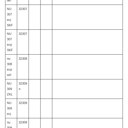
dkf
NU
32307
307
ecj
SKF
NU
32307
307
ecp
SKF
nu
32308
308
ecp
skf
NU
32309
309
л
ZKL
NU
32309
309
ecj
nu
32309
309