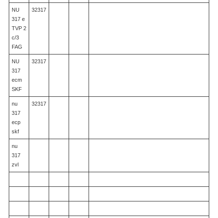
NU
32317
317 e
TVP 2
c/3
FAG
NU
32317
317
ecm
SKF
nu
32317
317
ecp
skf
nu
317
zvl