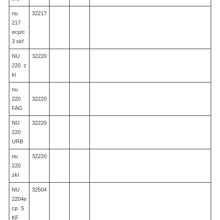
nu
32217
217
ecp/c
3 skf
NU
32220
220 z
kl
nu
220
32220
FAG
NU
32220
220
URB
nu
32220
220
zkl
NU
32504
2204e
cp S
KF