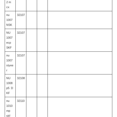
2 m
cx
nu
32107
1007
NSK
NU
32107
1007
ecp
SKF
nu
32107
1007
styee
r
NU
32108
1008
p5 D
KF
nu
32110
1010
mp
skf