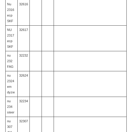
Nu
32616
2316
ecp
SKF
NU
32617
2317
ecp
SKF
nu
32232
232
FAG
nu
32624
2324
em
dyzw
nu
32234
234
steer
nu
32307
307