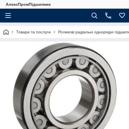
АлексПромПідшипник
Товари та послуги
Роликові радіальні однорядні підшип