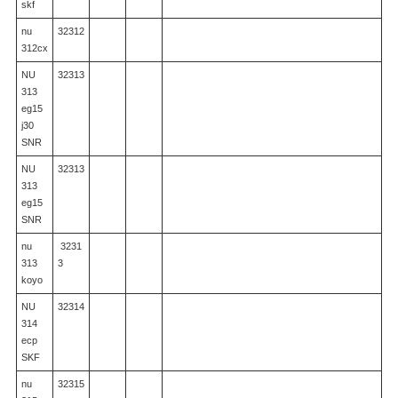
skf
nu
32312
312cx
NU
32313
313
eg15
j30
SNR
NU
32313
313
eg15
SNR
nu
3231
313
3
koyo
NU
32314
314
ecp
SKF
nu
32315