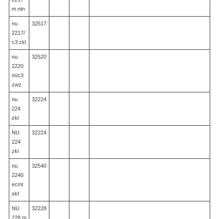
m ntn
nu
32517
2217/
c3 zkl
nu
32520
2220
m/c3
zwz
nu
32224
224
zkl
NU
32224
224
zkl
nu
32540
2240
ecml
skf
NU
32228
228 m