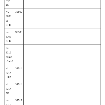
ecp
SKF
NU
32509
2209
et
NSK
nu
32509
2209
NSK
nu
2212
ecml/
c3 skf
NU
32514
2214
URB
NU
32514
2214
ZKL
nu
32517
2217