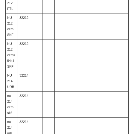
212
FTL
NU
32212
212
ecm
SKF
NU
32212
212
ecml/
54s1
SKF
NU
32214
214
URB
nu
32214
214
ecm
skf
nu
32214
214
urb