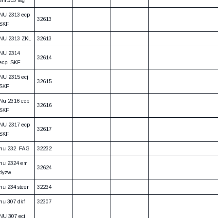
NU 2313 ecp
32613
SKF
NU 2313 ZKL
32613
NU 2314
32614
ecp SKF
NU 2315 ecj
32615
SKF
Nu 2316 ecp
32616
SKF
NU 2317 ecp
32617
SKF
nu 232 FAG
32232
nu 2324 em
32624
dyzw
nu 234 steer
32234
nu 307 dkf
32307
NU 307 ecj