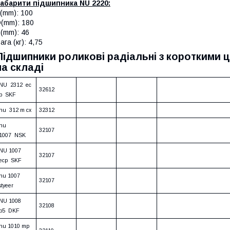
абарити підшипника NU 2220:
(mm): 100
(mm): 180
(mm): 46
ага (кг): 4,75
Підшипники роликові радіальні з короткими
на складі
NU 2312 ec
32612
p SKF
nu 312 m cx
32312
nu
32107
1007 NSK
NU 1007
32107
ecp SKF
nu 1007
32107
styeer
NU 1008
32108
p5 DKF
nu 1010 mp