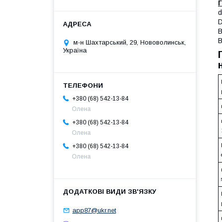
Г
d
D
B
В
м-н Шахтарський, 29, Нововолинськ,
Україна
+380 (68) 542-13-84
Олена
+380 (68) 542-13-84
Олена
+380 (68) 542-13-84
Олена
app87@ukr.net