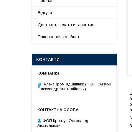
Про нас
Відгуки
Доставка, оплата и гарантия
Повернення та обмін
КОНТАКТИ
АлексПромПідшипник (ФОП Кравчук
Олександр Анатолійович)
Ц
б
о
р
N
ФОП Кравчук Олександр
Анатолійович
3