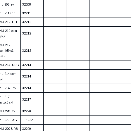
nu 208 zvl
32208
nu 211 snr
32211
NU 212 FTL
32212
NU 212 ecm
32212
SKF
NU 212
ecml/54s1
32212
SKF
NU 214 URB
32214
nu 214 ecm
32214
skf
nu 214 urb
32214
nu 217
32217
ecp/c3 skf
NU 220 zkl
32220
nu 220 FAG
32220
NU 220 URB
32220