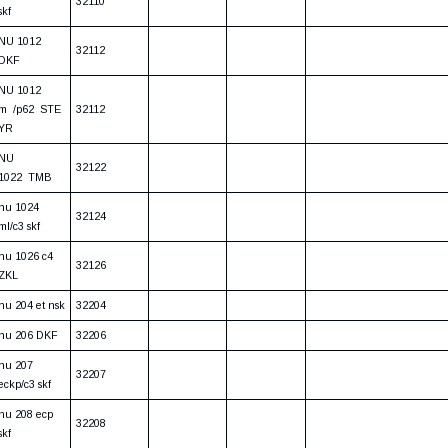
32110
skf
NU 1012
32112
DKF
NU 1012
m /p62 STE
32112
YR
NU
32122
1022 TMB
nu 1024
32124
ml/c3 skf
nu 1026 c4
32126
ZKL
nu 204 et nsk
32204
nu 206 DKF
32206
nu 207
32207
eckp/c3 skf
nu 208 ecp
32208
skf