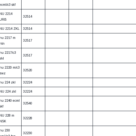
ecml/c3 skf
NU 2214
32514
URB
NU 2214 ZKL
32514
nu 2217 m
32517
ntn
nu 2217/c3
32517
zkl
nu 2220 m/c3
32520
zwz
nu 224 zkl
32224
NU 224 zkl
32224
nu 2240 ecml
32540
skf
NU 228 m
32228
NSK
nu 230
32230
em1/c3 fag