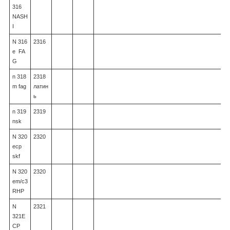
316
NASH
I
N 316
2316
e FA
G
n 318
2318
m fag
латин
ь
n 319
2319
nsk
N 320
2320
ecp
skf
N 320
2320
em/c3
RHP
N
2321
321E
CP