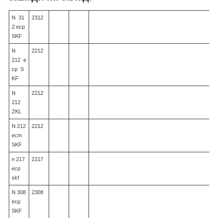
N 31
2312
2 ecp
SKF
N
2212
212 e
cp S
KF
N
2212
212
ZKL
N 212
2212
ecm
SKF
n 217
2217
ecp
skf
N 308
2308
ecp
SKF