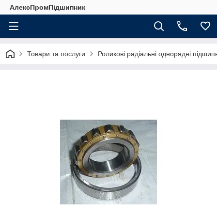
АлексПромПідшипник
Товари та послуги
Роликові радіальні однорядні підшип