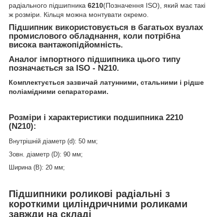
радіального
підшипника
6210
(Позначення ISO), який має такі
ж розміри. Кільця можна монтувати окремо.
Підшипник використовується в багатьох вузлах
промислового обладнання, коли потрібна
висока вантажопідйомність.
Аналог імпортного підшипника цього типу
позначається за ISO - N210.
Комплектується зазвичай латунними, стальними і рідше
поліамідними сепараторами.
Розміри і характеристики
подшипника 2210
(N210)
:
Внутрішній діаметр (d): 50 мм;
Зовн. діаметр (D): 90 мм;
Ширина (B): 20 мм;
Підшипники роликові радіальні з
короткими циліндричними роликами
завжди на складі