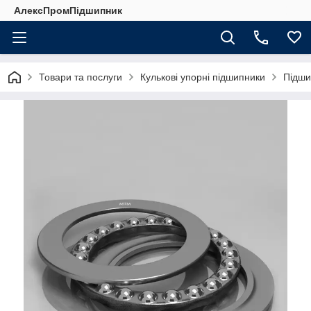
АлексПромПідшипник
Товари та послуги
Кулькові упорні підшипники
Підши