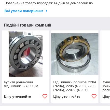
Повернення товару впродовж 14 днів за домовленістю
Всі умови повернення
Подібні товари компанії
Купити роликовий
Підшипники роликові 2204
Купи
підшипник 327/600 М
(N204), 2205 (N206), 2206
коні
(N206), 22077 (N207),
роли
2208 (N208), 2209 (N209)
Ціну уточнюйте
Ціну уточнюйте
Цін