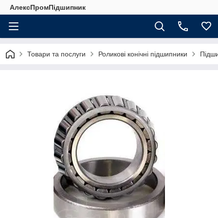
АлексПромПідшипник
Товари та послуги
Роликові конічні підшипники
Підши