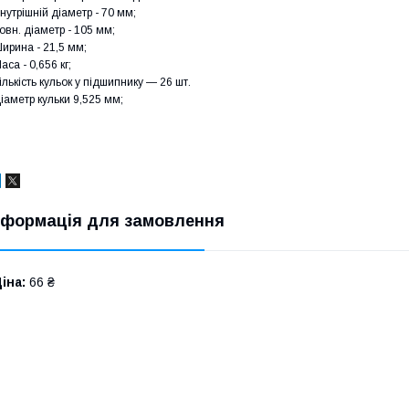
нутрішній діаметр - 70 мм;
овн. діаметр - 105 мм;
ирина - 21,5 мм;
аса - 0,656 кг;
ількість кульок у підшипнику — 26 шт.
іаметр кульки 9,525 мм;
нформація для замовлення
іна:
66 ₴