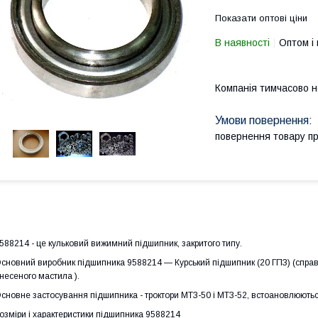
Показати оптові ціни
В наявності
Оптом і 
Компанія тимчасово 
повернення товару п
588214 - це кульковий вижимний підшипник, закритого типу.
сновний виробник підшипника 9588214 — Курський підшипник (20 ГПЗ) (справа
несеного мастила ).
сновне застосування підшипника - троктори МТЗ-50 і МТЗ-52, встоановлюють
озміри і характеристики підшипника 9588214