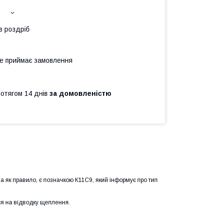
в роздріб
не приймає замовлення
ротягом 14 днів
за домовленістю
 як правило, є позначкою К11C9, який інформує про тип
ся на відводку щеплення.