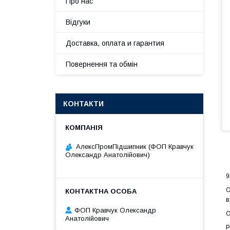
Про нас
Відгуки
Доставка, оплата и гарантия
Повернення та обмін
КОНТАКТИ
АлексПромПідшипник (ФОП Кравчук
Олександр Анатолійович)
9
О
в
ФОП Кравчук Олександр
О
Анатолійович
Р