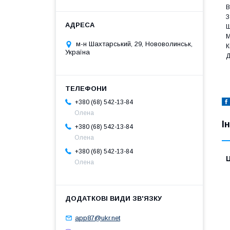
В
З
Ш
М
м-н Шахтарський, 29, Нововолинськ,
К
Україна
Д
+380 (68) 542-13-84
Олена
І
+380 (68) 542-13-84
Олена
+380 (68) 542-13-84
Ц
Олена
app87@ukr.net