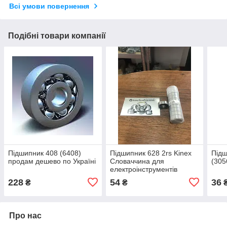
Всі умови повернення
Подібні товари компанії
Підшипник 408 (6408)
Підшипник 628 2rs Kinex
Підш
продам дешево по Україні
Словаччина для
(305
електроінструментів
228
54
36
₴
₴
Про нас