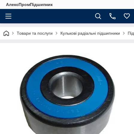
АлексПромПідшипник
Товари та послуги
Кулькові радіальні підшипники
Пі