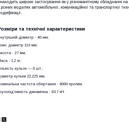
находить широке застосування як у різноманітному обладнанні на в
 різних моделях автомобільної, комунікаційної та транспортної тех
одифікації.
Розміри та технічні характеристики
нутрішній діаметр - 40 мм;
овн. діаметр 110 мм;
исота - 27 мм;
аса - 1,2 кг;
ількість кульок — 6 шт.;
іаметр кульки 22,225 мм;
омінальна частота обертання - 8000 про/мін.
рузопід'ємність динамічна - 63,7 кН.