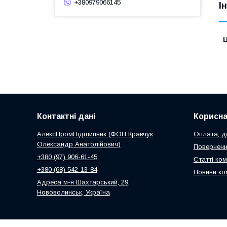
+380979066145
І
Ц
Контактні дані
Корисна
АлексПромПідшипник (ФОП Кравчук
Оплата, до
Олександр Анатолійович)
Поверненн
+380 (97) 906-61-45
Статті ком
+380 (68) 542-13-84
Новини ко
Адреса м-н Шахтарський, 29,
Нововолинськ, Україна