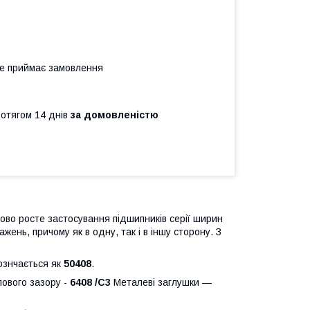
не приймає замовлення
ротягом 14 днів
за домовленістю
во росте застосування підшипників серії ширин
ень, причому як в одну, так і в іншу сторону. З
познчається як
50408
.
ового зазору -
6408 /C3
Металеві заглушки —