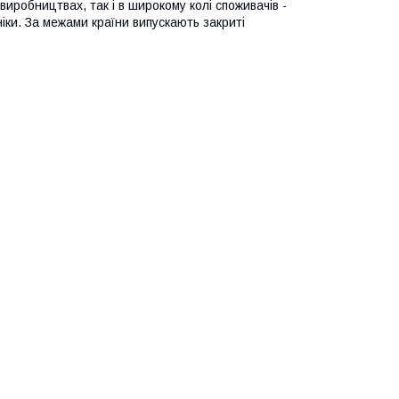
иробництвах, так і в широкому колі споживачів -
ніки. За межами країни випускають закриті