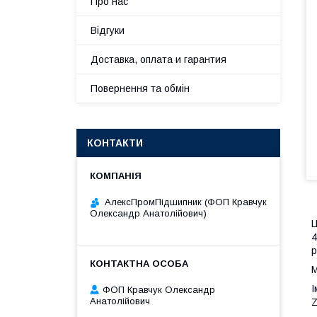
Про нас
Відгуки
Доставка, оплата и гарантия
Повернення та обмін
КОНТАКТИ
АлексПромПідшипник (ФОП Кравчук
Олександр Анатолійович)
Ц
4
р
М
І
ФОП Кравчук Олександр
Анатолійович
Z