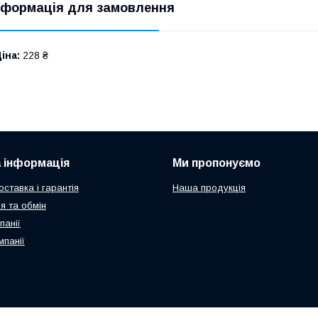
нформація для замовлення
іна:
228 ₴
 інформація
Ми пропонуємо
ставка і гарантія
Наша продукція
я та обмін
панії
мпанії