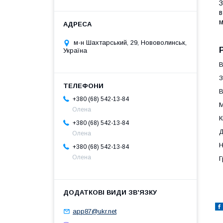
З
в
м
м-н Шахтарський, 29, Нововолинськ,
Україна
В
З
В
+380 (68) 542-13-84
М
Олена
К
+380 (68) 542-13-84
Д
Олена
Н
+380 (68) 542-13-84
Олена
Г
app87@ukr.net