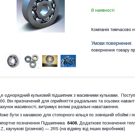
В наявності
Компанія тимчасово 
повернення товару п
е однорядний кульковий підшипник з масивними кульками. Поступо
00. Він призначений для сприйняття радіальних та осьових навантаж
ахунок масивності, витримує великі радіальні наватаження.
оже бути з канавкою для стопорного кільця по зовнішній обоймі і 
мпортне позначення Підшипника
6408.
Додаткове позначення тепл
Z, каучукові (різинові) — 2RS (на відміну від інших виробників)