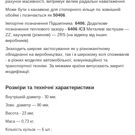
рахунок масивності, витримує великі радіальні наватаження.
Може бути з канавкою для стопорного кільця по зовнішній
обоймі і познчається як
50406
.
Імпортне позначення Підшипника
6406.
Додаткове
позначення теплового зазору -
6406 /C3
Металеві заглушки —
ZZ, каучукові (різинові) — 2RS (на відміну від інших
виробників)
Знаходить широке застосування як у різноманітному
обладнанні на виробництвах, так і в широкому колі споживачів
- в різних моделях автомобільної, комунікаційної та
транспортної техніки. За межами країни випускають закриті
модифікації.
Розміри та технічні характеристики
Внутрішній діаметр - 30 мм;
Зовн. діаметр — 90 мм;
Висота - 23 мм;
Маса — 0,73 кг;
Кількість кульок — 6 шт.;