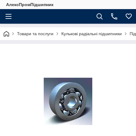
АлексПромПідшипник
Товари та послуги
Кулькові радіальні підшипники
Пі