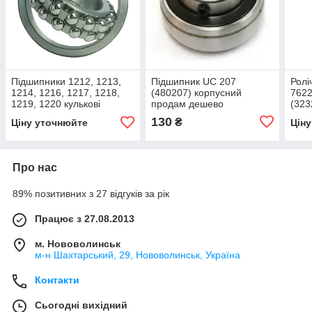
Підшипники 1212, 1213,
Підшипник UC 207
Ролі
1214, 1216, 1217, 1218,
(480207) корпусний
7622
1219, 1220 кулькові
продам дешево
(323
двохрядні продам дешево
(323
130
₴
Ціну уточнюйте
Цін
Про нас
89% позитивних з 27 відгуків за рік
Працює з 27.08.2013
м. Нововолинськ
м-н Шахтарський, 29, Нововолинськ, Україна
Контакти
Сьогодні вихідний