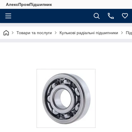
АлексПромПідшипник
Товари та послуги
Кулькові радіальні підшипники
Пі