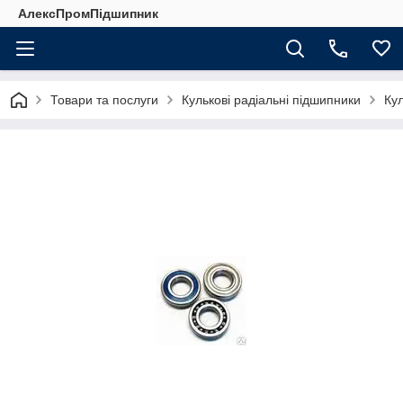
АлексПромПідшипник
Товари та послуги
Кулькові радіальні підшипники
Ку