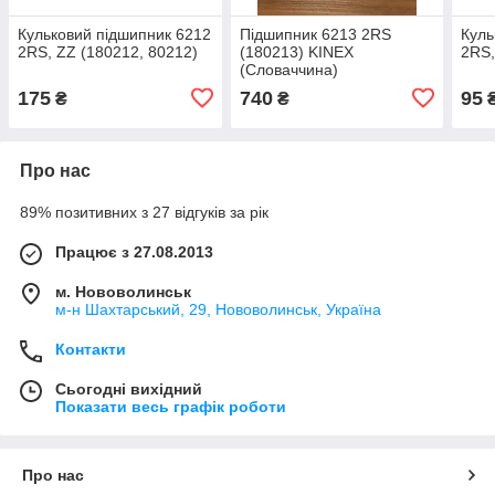
Кульковий підшипник 6212
Підшипник 6213 2RS
Куль
2RS, ZZ (180212, 80212)
(180213) KINEX
2RS,
(Словаччина)
175
740
95
₴
₴
Про нас
89% позитивних з 27 відгуків за рік
Працює з 27.08.2013
м. Нововолинськ
м-н Шахтарський, 29, Нововолинськ, Україна
Контакти
Сьогодні вихідний
Показати весь графік роботи
Про нас