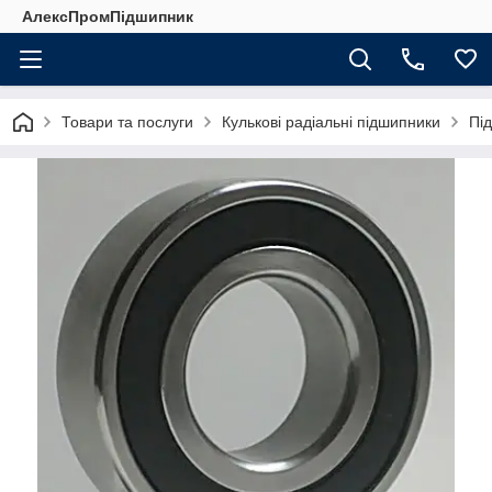
АлексПромПідшипник
Товари та послуги
Кулькові радіальні підшипники
Пі