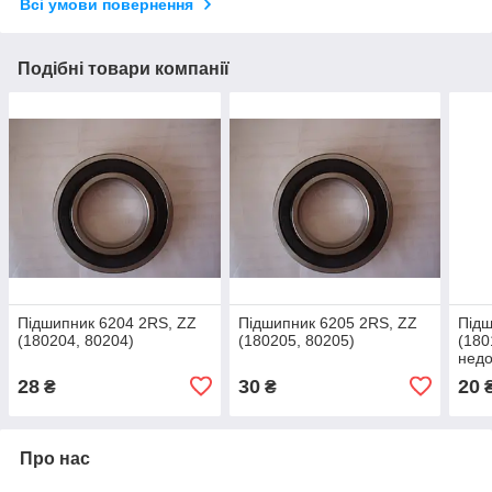
Всі умови повернення
Подібні товари компанії
Підшипник 6204 2RS, ZZ
Підшипник 6205 2RS, ZZ
Підш
(180204, 80204)
(180205, 80205)
(180
недо
28
30
20
₴
₴
Про нас