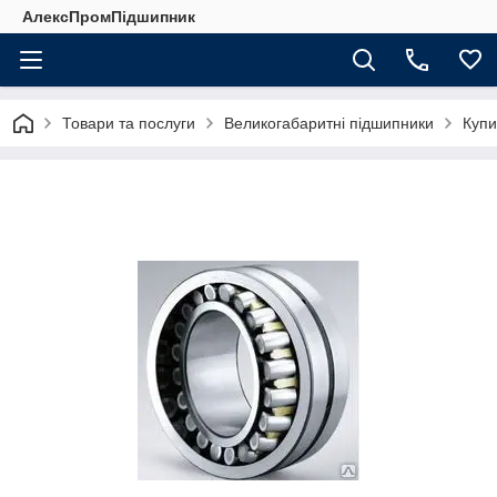
АлексПромПідшипник
Товари та послуги
Великогабаритні підшипники
Купи