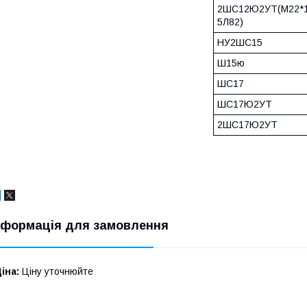
2ШС12Ю2УТ(М22*1
5Л82)
НУ2ШС15
Ш15ю
ШС17
ШС17Ю2УТ
2ШС17Ю2УТ
нформація для замовлення
іна:
Ціну уточнюйте