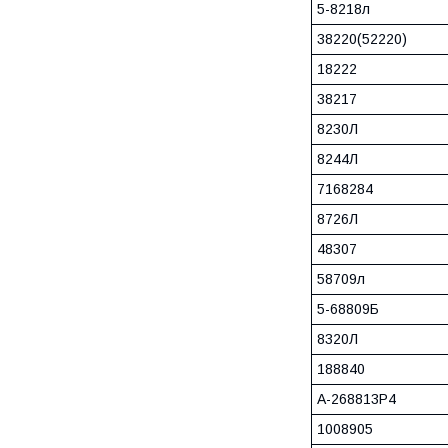
5-8218л
38220(52220)
18222
38217
8230Л
8244Л
7168284
8726Л
48307
58709л
5-68809Б
8320Л
188840
А-268813Р4
1008905