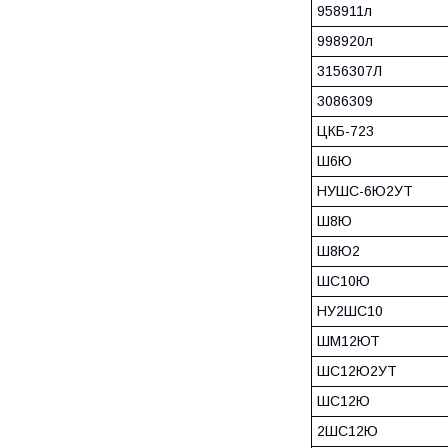
958911л
998920л
3156307Л
3086309
ЦКБ-723
Ш6Ю
НУШС-6Ю2УТ
Ш8Ю
Ш8Ю2
ШС10Ю
НУ2ШС10
ШМ12ЮТ
ШС12Ю2УТ
ШС12Ю
2ШС12Ю