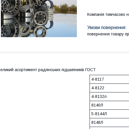
Компанія тимчасово 
повернення товару п
еликий асортимент радянських підшипників ГОСТ
4-8117
4-8122
4-8132л
8140Л
5-8144Л
8148Л