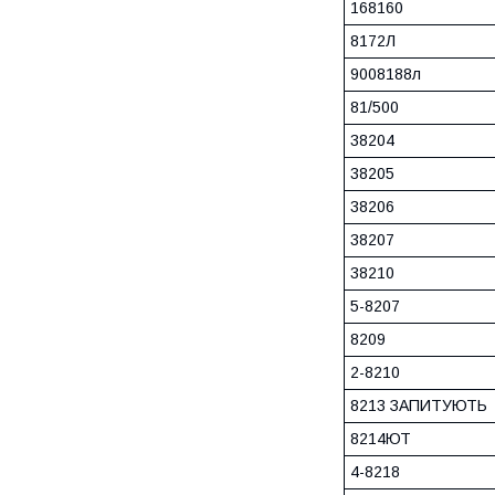
168160
8172Л
9008188л
81/500
38204
38205
38206
38207
38210
5-8207
8209
2-8210
8213 ЗАПИТУЮТЬ
8214ЮТ
4-8218