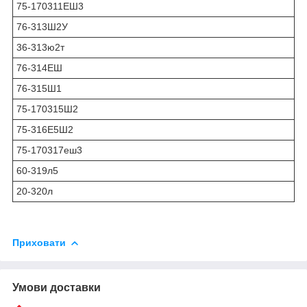
75-170311ЕШ3
76-313Ш2У
36-313ю2т
76-314ЕШ
76-315Ш1
75-170315Ш2
75-316Е5Ш2
75-170317еш3
60-319л5
20-320л
Приховати
Умови доставки