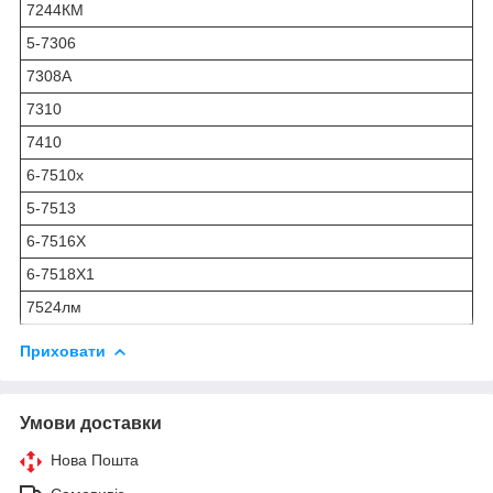
7244КМ
5-7306
7308А
7310
7410
6-7510х
5-7513
6-7516Х
6-7518Х1
7524лм
Приховати
Умови доставки
Нова Пошта