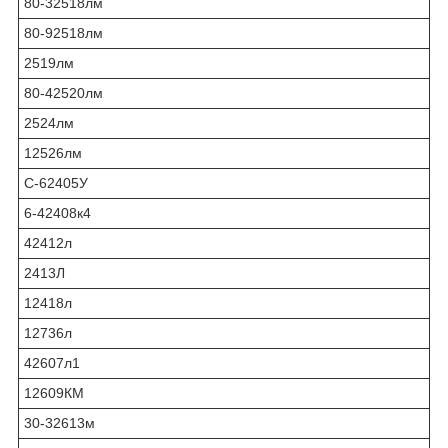
80-32518лм
80-92518лм
2519лм
80-42520лм
2524лм
12526лм
С-62405У
6-42408к4
42412л
2413Л
12418л
12736л
42607л1
12609КМ
30-32613м