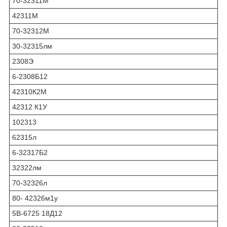
70-32311М
42311М
70-32312М
30-32315лм
2308Э
6-2308Б12
42310К2М
42312 К1У
102313
62315л
6-32317Б2
32322лм
70-32326л
80- 42326м1у
5В-6725 18Д12