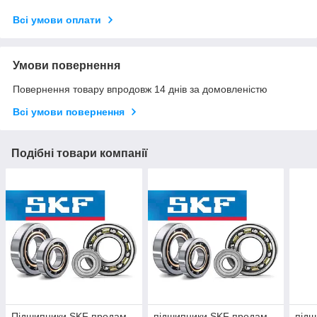
Всі умови оплати
Умови повернення
Повернення товару впродовж 14 днів за домовленістю
Всі умови повернення
Подібні товари компанії
Підшипники SKF продам
підшипники SKF продам
підш