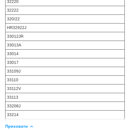
32220
32222
320/22
HR32922J
33012JR
33013A
33014
33017
33109J
33110
33112V
33113
33208J
33214
Приховати