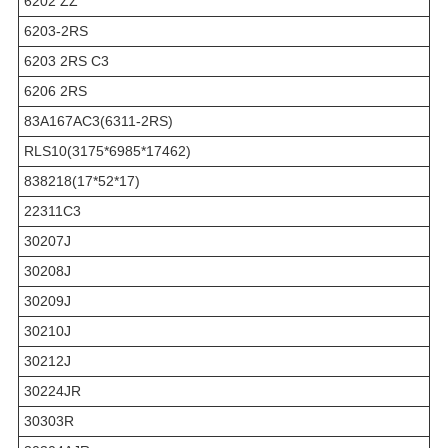
6202 ZZ
6203-2RS
6203 2RS C3
6206 2RS
83A167AC3(6311-2RS)
RLS10(3175*6985*17462)
838218(17*52*17)
22311C3
30207J
30208J
30209J
30210J
30212J
30224JR
30303R