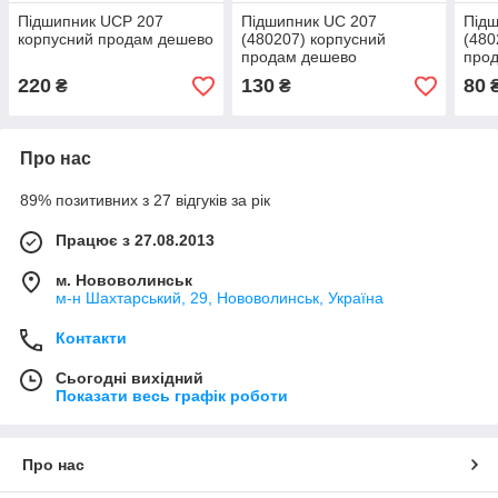
Підшипник UCP 207
Підшипник UC 207
Підш
корпусний продам дешево
(480207) корпусний
(480
продам дешево
про
220
130
80
₴
₴
Про нас
89% позитивних з 27 відгуків за рік
Працює з 27.08.2013
м. Нововолинськ
м-н Шахтарський, 29, Нововолинськ, Україна
Контакти
Сьогодні вихідний
Показати весь графік роботи
Про нас