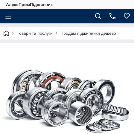
АлексПромПідшипник
Товари та послуги
Продам підшипники дешево