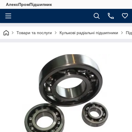
АлексПромПідшипник
Товари та послуги
Кулькові радіальні підшипники
Пі