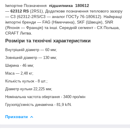
Імпортне Позначення
підшипника 180612
—
62312 RS
(2RS1),
Додаткове позначення теплового зазору
— С3 (62312-2RS/С3 — аналог ГОСТу 76-180612). Найкращі
імпортні бренди — FAG (Німеччина), SKF (Швеція), SNR
(Японія — Франція) та інші. Середній сегмент - СX Польша,
CRAFT Литва.
Розміри та технічні характеристики
Внутрішній діаметр — 60 мм;
Зовнішній діаметр — 130 мм;
Ширина - 46 мм;
Маса — 2,48 кг;
Кількість кульок - 8 шт.;
Діаметр кульки 22,225 мм;
Номінальна частота обертання - 3400 про/мін
Грузопід'ємність динамічна - 81,9 k/N.
Приховати