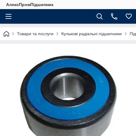
АлексПромПідшипник
Товари та послуги
Кулькові радіальні підшипники
Пі