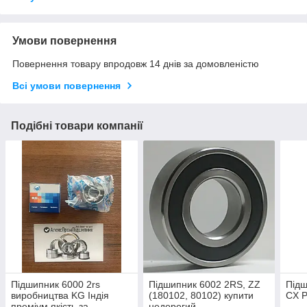
Умови повернення
Повернення товару впродовж 14 днів за домовленістю
Всі умови повернення
Подібні товари компанії
Підшипник 6000 2rs
Підшипник 6002 2RS, ZZ
Підш
виробництва KG Індія
(180102, 80102) купити
CX P
преміум якість за
недорогий