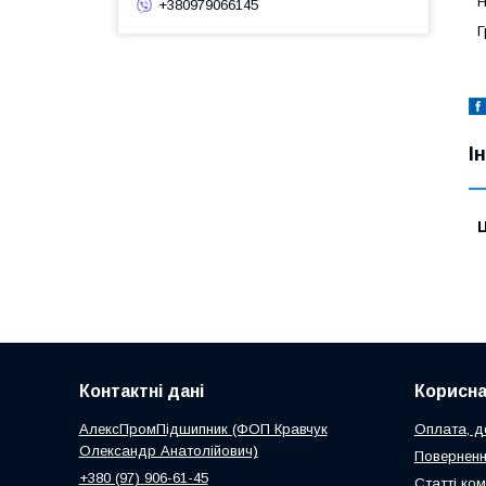
Н
+380979066145
Г
І
Ц
Контактні дані
Корисна
АлексПромПідшипник (ФОП Кравчук
Оплата, до
Олександр Анатолійович)
Поверненн
+380 (97) 906-61-45
Статті ком