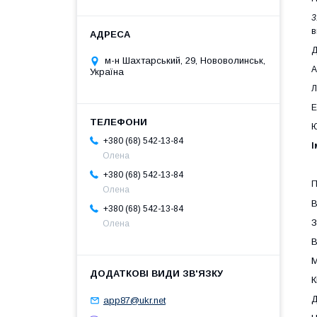
3
в
Д
м-н Шахтарський, 29, Нововолинськ,
А
Україна
Л
Е
Ю
+380 (68) 542-13-84
І
Олена
+380 (68) 542-13-84
П
Олена
В
+380 (68) 542-13-84
З
Олена
В
М
К
Д
app87@ukr.net