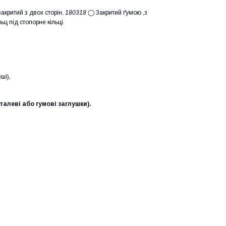
акритий з двох сторін,
180318
◯ Закритий ґумою ,з
ц під стопорне кільці.
ші),
талеві або гумові заглушки).