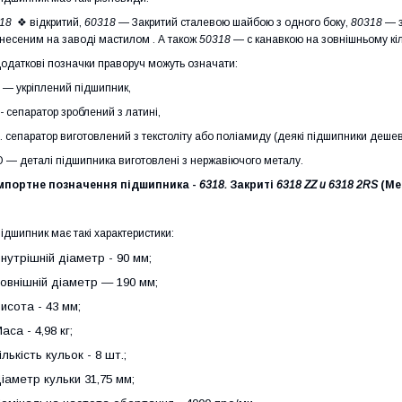
18
❖ відкритий,
60318
— Закритий сталевою шайбою з одного боку,
80318
— з
несеним на заводі мастилом . А також
50318
— с канавкою на зовнішньому кіль
одаткові позначки праворуч можуть означати:
 — укріплений підшипник,
- сепаратор зроблений з латині,
. сепаратор виготовлений з текстоліту або поліамиду (деякі підшипники дешев
 — деталі підшипника виготовлені з нержавіючого металу.
мпортне позначення підшипника -
6318.
Закриті
6318 ZZ и 6318 2RS
(Ме
ідшипник має такі характеристики:
нутрішній діаметр - 90 мм;
овнішній діаметр — 190 мм;
исота - 43 мм;
аса - 4,98 кг;
ількість кульок - 8 шт.;
іаметр кульки 31,75 мм;