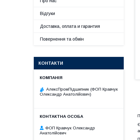
Про нас
Відгуки
Доставка, оплата и гарантия
Повернення та обмін
КОНТАКТИ
АлексПромПідшипник (ФОП Кравчук
Олександр Анатолійович)
П
Є
ФОП Кравчук Олександр
а
Анатолійович
П