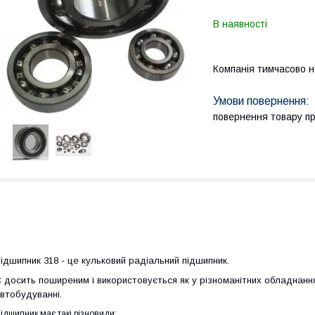
В наявності
Компанія тимчасово 
повернення товару п
ідшипник 318 - це кульковий радіальний підшипник.
 досить поширеним і використовується як у різноманітних обладнання
втобудуванні.
ідшипник має такі різновиди: