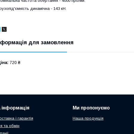
омінальна частота обертання - 4000 про/ми.
рузопід'ємність динамічна - 143 кН.
нформація для замовлення
іна:
720 ₴
 інформація
Ми пропонуємо
ставка і гарантія
Наша продукція
я та обмін
панії