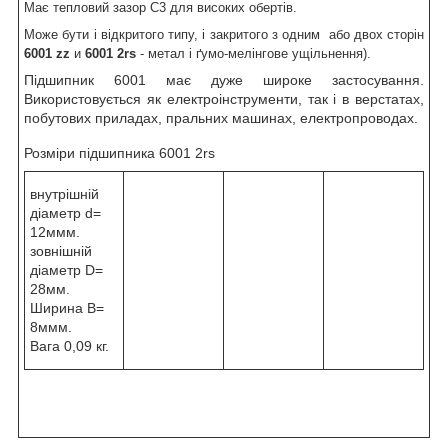
Має тепловий зазор С3 для високих обертів.
Може бути і відкритого типу, і закритого з одним або двох сторін
6001 zz
и
6001 2rs
- метал і ґумо-мелінгове ущільнення).
Підшипник 6001 має дуже широке застосування.
Використовується як електроінструменти, так і в верстатах,
побутових приладах, пральних машинах, електропроводах.
Розміри підшипника 6001 2rs
внутрішній
діаметр d=
12ммм.
зовнішній
діаметр D=
28мм.
Ширина B=
8ммм.
Вага 0,09 кг.