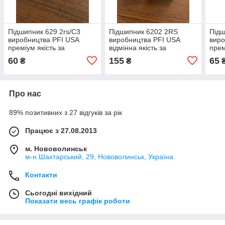
Підшипник 629 2rs/C3
Підшипник 6202 2RS
Підш
виробництва PFI USA
виробництва PFI USA
виро
преміум якість за
відмінна якість за
прем
доступною ціною
доступну ціну
дост
60
155
65
₴
₴
Про нас
89% позитивних з 27 відгуків за рік
Працює з 27.08.2013
м. Нововолинськ
м-н Шахтарський, 29, Нововолинськ, Україна
Контакти
Сьогодні вихідний
Показати весь графік роботи