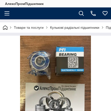
АлексПромПідшипник
Товари та послуги
Кулькові радіальні підшипники
Під