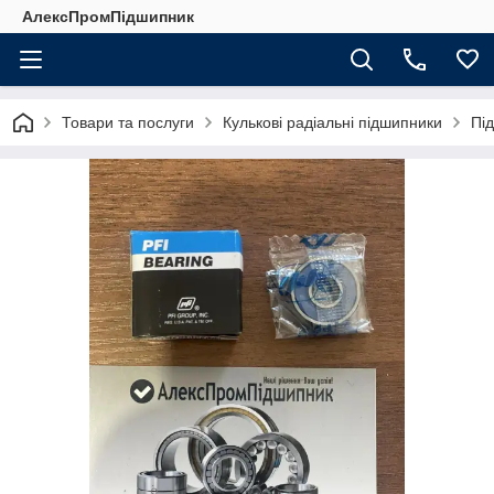
АлексПромПідшипник
Товари та послуги
Кулькові радіальні підшипники
Під