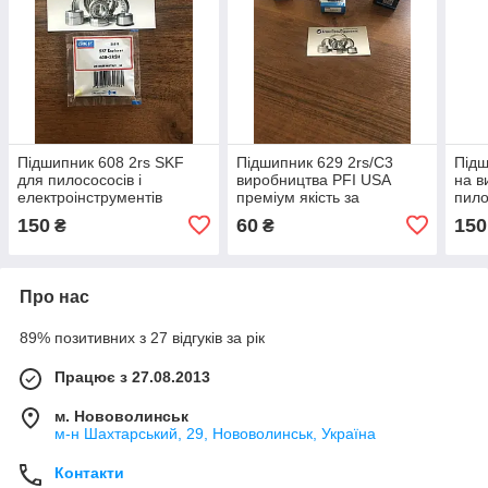
Підшипник 608 2rs SKF
Підшипник 629 2rs/C3
Підш
для пилосососів і
виробництва PFI USA
на в
електроінструментів
преміум якість за
пило
доступною ціною
елек
150
60
150
₴
₴
Про нас
89% позитивних з 27 відгуків за рік
Працює з 27.08.2013
м. Нововолинськ
м-н Шахтарський, 29, Нововолинськ, Україна
Контакти