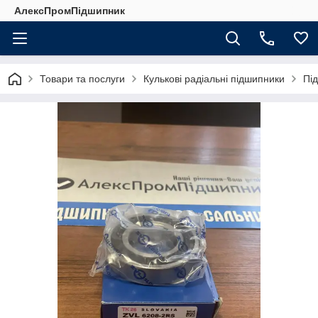
АлексПромПідшипник
Товари та послуги
Кулькові радіальні підшипники
Під