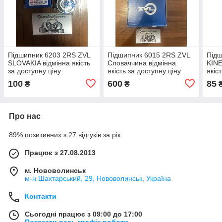
Підшипник 6203 2RS ZVL
Підшипник 6015 2RS ZVL
Підш
SLOVAKIA відмінна якість
Словаччина відмінна
KINE
за доступну ціну
якість за доступну ціну
якіс
100
600
85
₴
₴
Про нас
89% позитивних з 27 відгуків за рік
Працює з 27.08.2013
м. Нововолинськ
м-н Шахтарський, 29, Нововолинськ, Україна
Контакти
Сьогодні працює з 09:00 до 17:00
Показати весь графік роботи