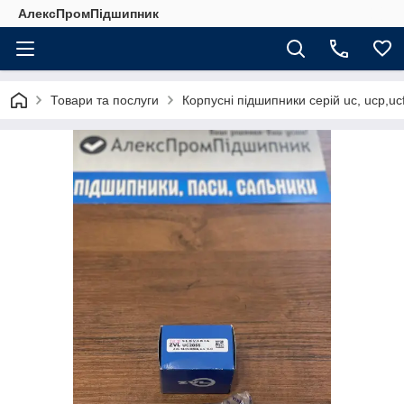
АлексПромПідшипник
Товари та послуги
Корпусні підшипники серій uc, ucp,ucf, 