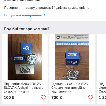
Повернення товару впродовж 14 днів за домовленістю
Всі умови повернення
Подібні товари компанії
Підшипник 6203 2RS ZVL
Підшипник UC 208 S ZVL
Під
SLOVAKIA відмінна якість
Словаччина (потрійне
виро
за доступну ціну
ущільнення)
Слов
100
700
1 2
₴
₴