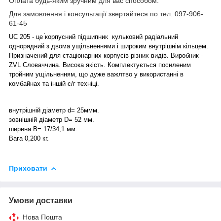
Оплата будь-яким зручним для вас способом.
Для замовлення і консультації звертайтеся по тел. 097-906-
61-45
UC 205 - це ́корпусний підшипник кульковий радіальний
однорядний з двома ущільненнями і широким внутрішнім кільцем.
Призначений для стаціонарних корпусів різних видів. Виробник -
ZVL Словаччина. Висока якість. Комплектується посиленим
тройним ущільненням, що дуже важлтво у використанні в
комбайнах та іншій с/г техніці.
внутрішній діаметр d= 25ммм.
зовнішній діаметр D= 52 мм.
ширина B= 17/34,1 мм.
Вага 0,200 кг.
Приховати
Умови доставки
Нова Пошта