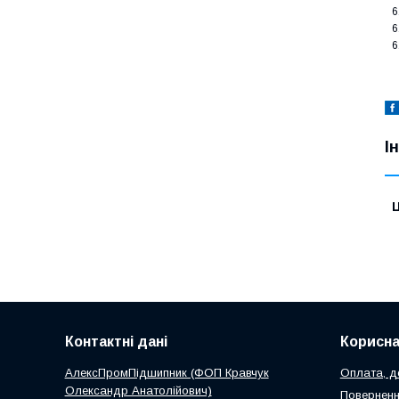
6
6
6
І
Ц
Контактні дані
Корисна
АлексПромПідшипник (ФОП Кравчук
Оплата, до
Олександр Анатолійович)
Поверненн