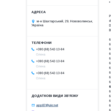
*
Р
d
м-н Шахтарський, 29, Нововолинськ,
Україна
D
B
6
6
6
+380 (68) 542-13-84
6
Олена
6
+380 (68) 542-13-84
6
Олена
6
6
+380 (68) 542-13-84
6
Олена
6
6
6
6
6
app87@ukr.net
6
6