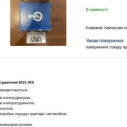
В наявності
Компанія тимчасово 
повернення товару п
ідшипник 6015 2RS
икористовується:
 в електродвигунах,
 в електроіструментах,
 насосах,
 коробках передач тракторів і автомобілів,
 конвеєрних роликах,