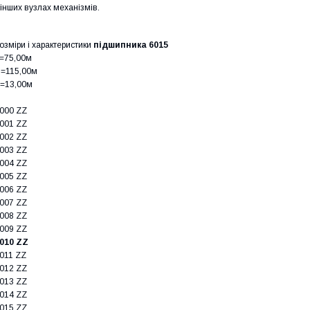
 інших вузлах механізмів.
озміри і характеристики
підшипника 6015
=75,00м
=115,00м
=13,00м
000 ZZ
001 ZZ
002 ZZ
003 ZZ
004 ZZ
005 ZZ
006 ZZ
007 ZZ
008 ZZ
009 ZZ
010 ZZ
011 ZZ
012 ZZ
013 ZZ
014 ZZ
015 ZZ