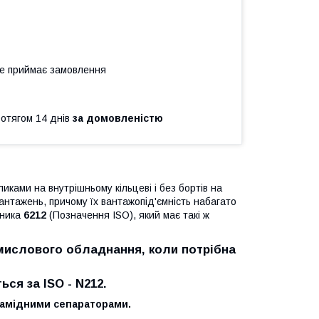
не приймає замовлення
ротягом 14 днів
за домовленістю
ками на внутрішньому кільцеві і без бортів на
нтажень, причому їх вантажопід'ємність набагато
пника
6212
(Позначення ISO), який має такі ж
мислового обладнання, коли потрібна
ся за ISO - N212.
іамідними сепараторами.