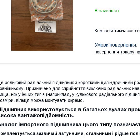
В наявності
Компанія тимчасово 
повернення товару п
е роликовий радіальний підшипник з короткими циліндричними роли
овнішньому. Призначено для сприйняття виключно радіальних нава
ища, ніж у інших типів (наприклад, у кулькового радіального
підши
озміри. Кільця можна монтувати окремо.
Підшипник використовується в багатьох вузлах про
висока вантажопідйомність.
Аналог імпортного підшипника цього типу позначаєть
Комплектується зазвичай латунними, стальними і рідше пол