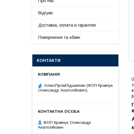
Про нас
Відгуки
Доставка, оплата и гарантия
Повернення та обмін
КОНТАКТИ
Ц
з
АлексПромПідшипник (ФОП Кравчук
Олександр Анатолійович)
в
р
ФОП Кравчук Олександр
Анатолійович