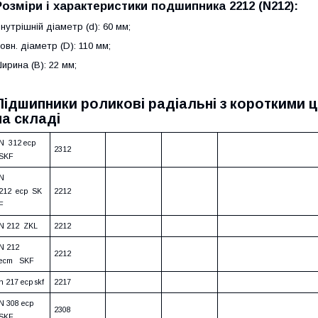
Розміри і характеристики
подшипника 2212 (N212)
:
нутрішній діаметр (d): 60 мм;
овн. діаметр (D): 110 мм;
ирина (B): 22 мм;
Підшипники роликові радіальні з короткими
на складі
N 312 ecp
2312
SKF
N
212 ecp SK
2212
F
N 212 ZKL
2212
N 212
2212
ecm SKF
n 217 ecp skf
2217
N 308 ecp
2308
SKF