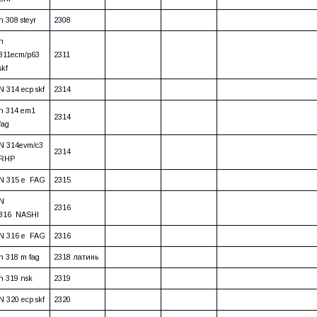
n 308 steyr
2308
n
311ecm/p63
2311
skf
N 314 ecp skf
2314
n 314 em1
2314
fag
N 314evm/c3
2314
RHP
N 315 e FAG
2315
N
2316
316 NASHI
N 316 e FAG
2316
n 318 m fag
2318 латинь
n 319 nsk
2319
N 320 ecp skf
2320