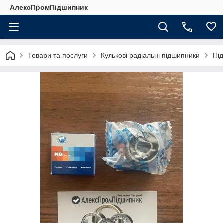
АлексПромПідшипник
Товари та послуги
Кулькові радіальні підшипники
Під