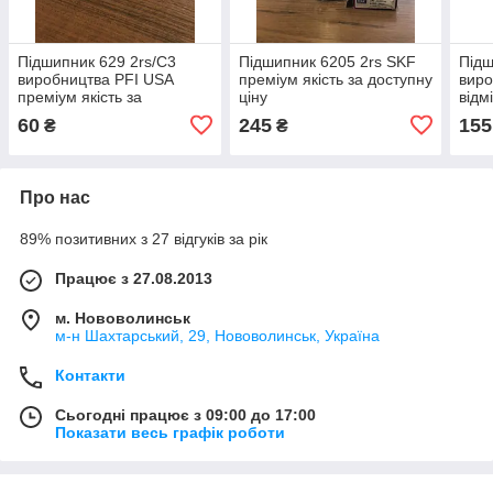
Підшипник 629 2rs/C3
Підшипник 6205 2rs SKF
Підш
виробництва PFI USA
преміум якість за доступну
виро
преміум якість за
ціну
відм
доступною ціною
дост
60
245
155
₴
₴
Про нас
89% позитивних з 27 відгуків за рік
Працює з 27.08.2013
м. Нововолинськ
м-н Шахтарський, 29, Нововолинськ, Україна
Контакти
Сьогодні працює з 09:00 до 17:00
Показати весь графік роботи