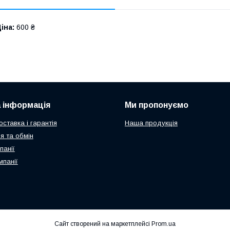
іна:
600 ₴
 інформація
Ми пропонуємо
ставка і гарантія
Наша продукція
я та обмін
панії
мпанії
Сайт створений на маркетплейсі
Prom.ua