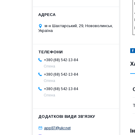
м-н Шахтарський, 29, Нововолинськ,
Україна
+380 (68) 542-13-84
Х
Олена
+380 (68) 542-13-84
Олена
+380 (68) 542-13-84
Олена
Т
app87@ukr.net
І