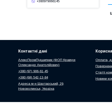
+380979066145
Ц
Контактні дані
Корисна
АлексПромПідшипник (ФОП Кравчук
Оплата, до
Олександр Анатолійович)
Поверненн
+380 (97) 906-61-45
Статті ком
+380 (68) 542-13-84
Новини ко
Адреса м-н Шахтарський, 29,
Нововолинськ, Україна