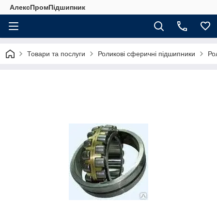
АлексПромПідшипник
Товари та послуги
Роликові сферичні підшипники
Ро