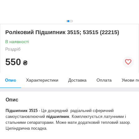
Роліковий Підшипник 3515; 53515 (22215)
В наявності
Роздріб
550
₴
Опис
Характеристики
Доставка
Оплата
Умови п
Опис
Підшипник 3515
- Це дохрядний радіальний сферичний
підшипник
самоустановлюючий
. Комплектується латунними і
стальними сепараторами. Може мати додатковий тепловий зазор.
Циліндрична посадка.