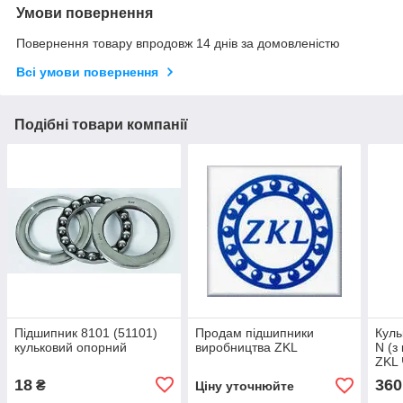
Умови повернення
Повернення товару впродовж 14 днів за домовленістю
Всі умови повернення
Подібні товари компанії
Підшипник 8101 (51101)
Продам підшипники
Куль
кульковий опорний
виробництва ZKL
N (з
ZKL 
18
360
₴
Ціну уточнюйте