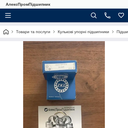
АлексПромПідшипник
Товари та послуги
Кулькові упорні підшипники
Підши