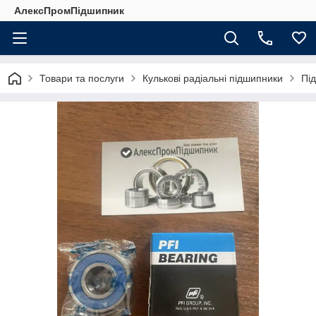
АлексПромПідшипник
Товари та послуги
Кулькові радіальні підшипники
Під