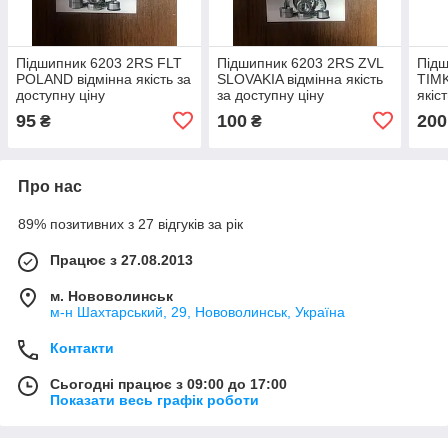
Підшипник 6203 2RS FLT
Підшипник 6203 2RS ZVL
Підш
POLAND відмінна якість за
SLOVAKIA відмінна якість
TIMK
доступну ціну
за доступну ціну
якіс
95
100
200
₴
₴
Про нас
89% позитивних з 27 відгуків за рік
Працює з 27.08.2013
м. Нововолинськ
м-н Шахтарський, 29, Нововолинськ, Україна
Контакти
Сьогодні працює з 09:00 до 17:00
Показати весь графік роботи