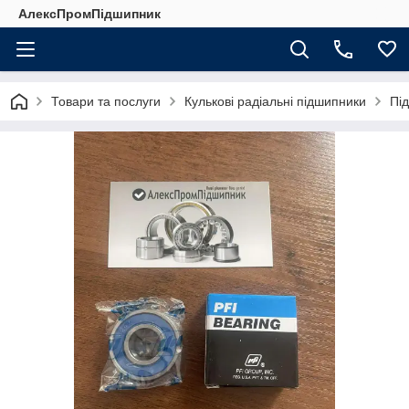
АлексПромПідшипник
Товари та послуги
Кулькові радіальні підшипники
Під