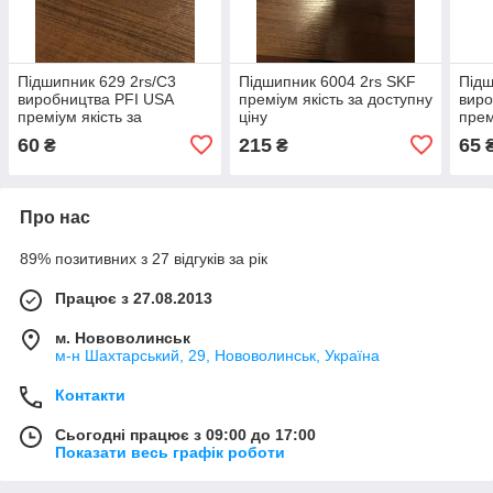
Підшипник 629 2rs/C3
Підшипник 6004 2rs SKF
Підш
виробництва PFI USA
преміум якість за доступну
виро
преміум якість за
ціну
прем
доступною ціною
дост
60
215
65
₴
₴
Про нас
89% позитивних з 27 відгуків за рік
Працює з 27.08.2013
м. Нововолинськ
м-н Шахтарський, 29, Нововолинськ, Україна
Контакти
Сьогодні працює з 09:00 до 17:00
Показати весь графік роботи