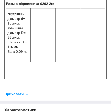
Розмір підшипника 6202 2rs
внутрішній
діаметр d=
15ммм.
зовнішній
діаметр D=
35ммм.
Ширина B =
11ммм.
Вага 0,09 кг.
Приховати
Характеристики