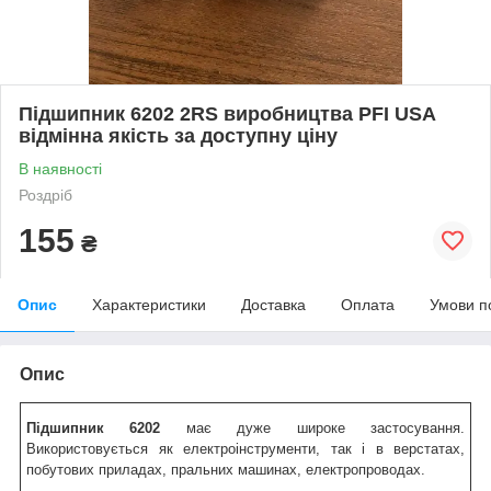
Підшипник 6202 2RS виробництва PFI USA
відмінна якість за доступну ціну
В наявності
Роздріб
155
₴
Опис
Характеристики
Доставка
Оплата
Умови п
Опис
Підшипник 6202
має дуже широке застосування.
Використовується як електроінструменти, так і в верстатах,
побутових приладах, пральних машинах, електропроводах.