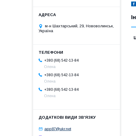
І
м-н Шахтарський, 29, Нововолинськ,
Україна
Ц
+380 (68) 542-13-84
Олена
+380 (68) 542-13-84
Олена
+380 (68) 542-13-84
Олена
app87@ukr.net