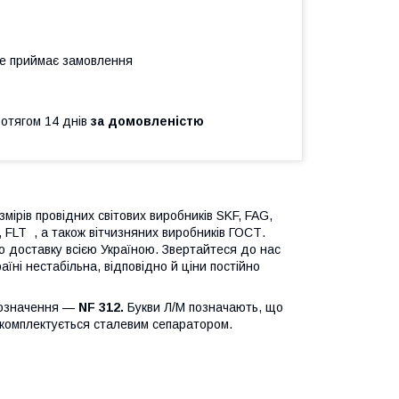
не приймає замовлення
ротягом 14 днів
за домовленістю
мірів провідних світових виробників SKF, FAG,
FLT , а також вітчизняних виробників ГОСТ.
о доставку всією Україною. Звертайтеся до нас
їні нестабільна, відповідно й ціни постійно
позначення —
NF 312.
Букви Л/M позначають, що
 комплектується сталевим сепаратором.