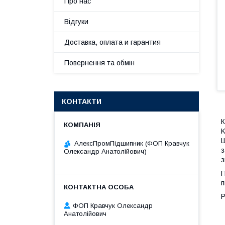
Про нас
Відгуки
Доставка, оплата и гарантия
Повернення та обмін
КОНТАКТИ
К
K
Ш
АлексПромПідшипник (ФОП Кравчук
з
Олександр Анатолійович)
з
П
п
ФОП Кравчук Олександр
Анатолійович