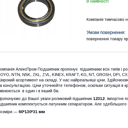
В наявності
Компанія тимчасово 
повернення товару п
омпанія АлексПром Подшипник пропонує підшипники всіх типів і роз
OYO, NTN, NSK, ZKL, ZVL, KINEX, KRAFT, KG, NT, GROSH, DPI, CX, 
ирокий асортимент на складі. У нас найреальніші ціни. Здійснюєм
а консультацією. Ціни уточнюйте телефоном, оскільки ситуація в кра
мінюються в один і в інший бік.
ропонуємо до Вашої уваги роликовий підшипник
12312
. Імпортне 
ідшипник комплектується латунним сепаратором. Але здебільшого
Розміри —
60*130*31 мм