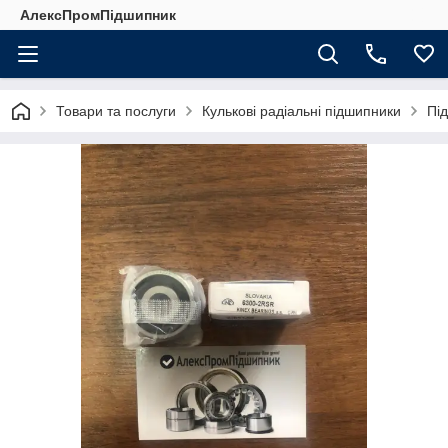
АлексПромПідшипник
Товари та послуги
Кулькові радіальні підшипники
Під