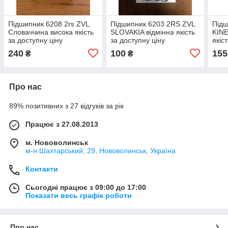
Підшипник 6208 2rs ZVL
Підшипник 6203 2RS ZVL
Підш
Словаччина висока якість
SLOVAKIA відмінна якість
KINE
за доступну ціну
за доступну ціну
якіс
240
100
155
₴
₴
Про нас
89% позитивних з 27 відгуків за рік
Працює з 27.08.2013
м. Нововолинськ
м-н Шахтарський, 29, Нововолинськ, Україна
Контакти
Сьогодні працює з 09:00 до 17:00
Показати весь графік роботи
Про нас