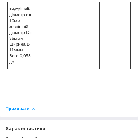
внутрішній
діаметр d=
10мм.
зовнішній
діаметр D=
35ммм.
Ширина B =
11ммм.
Вага 0,053
до
Приховати
Характеристики