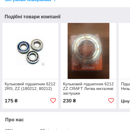
Подібні товари компанії
Кульковий підшипник 6212
Кульковий підшипник 6212
Підш
2RS, ZZ (180212, 80212)
ZZ CRAFT Литва металеві
Низь
заглушки
175
230
₴
₴
Цін
Про нас