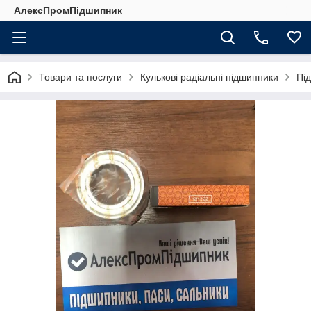
АлексПромПідшипник
Товари та послуги
Кулькові радіальні підшипники
Пі