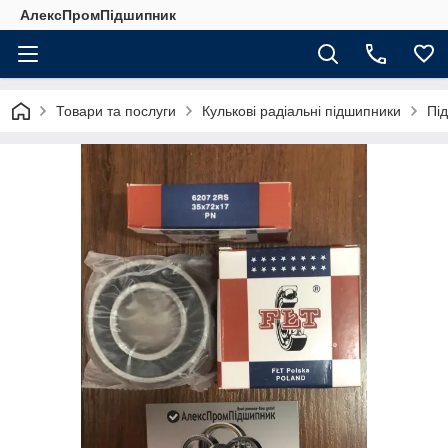
АлексПромПідшипник
Товари та послуги
Кулькові радіальні підшипники
Пі