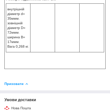
внутрішній
діаметр d=
35ммм.
зовнішній
діаметр D=
72ммм.
ширина B=
17ммм.
Вага 0,268 кг.
Приховати
Умови доставки
Нова Пошта