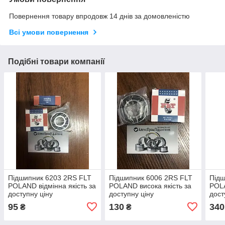
Повернення товару впродовж 14 днів за домовленістю
Всі умови повернення
Подібні товари компанії
Підшипник 6203 2RS FLT
Підшипник 6006 2RS FLT
Підш
POLAND відмінна якість за
POLAND висока якість за
POLA
доступну ціну
доступну ціну
дост
95
130
340
₴
₴