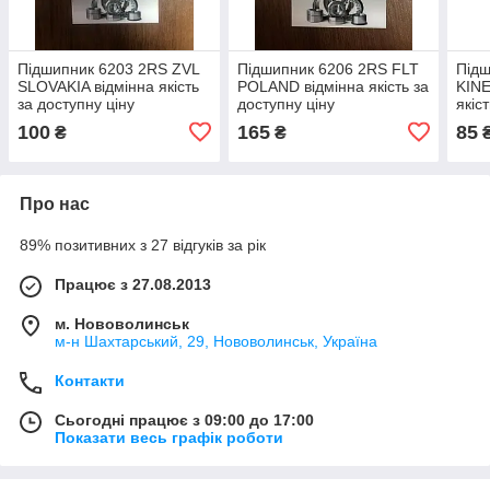
Підшипник 6203 2RS ZVL
Підшипник 6206 2RS FLT
Підш
SLOVAKIA відмінна якість
POLAND відмінна якість за
KINE
за доступну ціну
доступну ціну
якіс
100
165
85
₴
₴
Про нас
89% позитивних з 27 відгуків за рік
Працює з 27.08.2013
м. Нововолинськ
м-н Шахтарський, 29, Нововолинськ, Україна
Контакти
Сьогодні працює з 09:00 до 17:00
Показати весь графік роботи