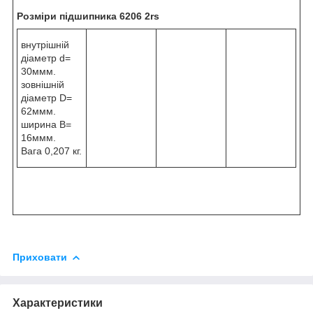
Розміри підшипника 6206 2rs
внутрішній
діаметр d=
30ммм.
зовнішній
діаметр D=
62ммм.
ширина B=
16ммм.
Вага 0,207 кг.
Приховати
Характеристики