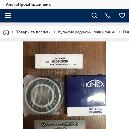
АлексПромПідшипник
Товари та послуги
Кулькові радіальні підшипники
Пі