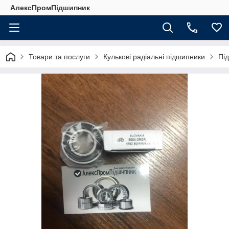
АлексПромПідшипник
Товари та послуги
Кулькові радіальні підшипники
Пі