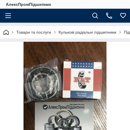
АлексПромПідшипник
Товари та послуги
Кулькові радіальні підшипники
Пі