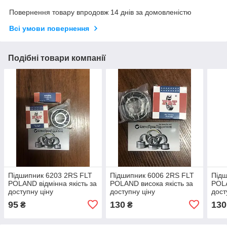
Повернення товару впродовж 14 днів за домовленістю
Всі умови повернення
Подібні товари компанії
Підшипник 6203 2RS FLT
Підшипник 6006 2RS FLT
Підш
POLAND відмінна якість за
POLAND висока якість за
POLA
доступну ціну
доступну ціну
дост
95
130
130
₴
₴