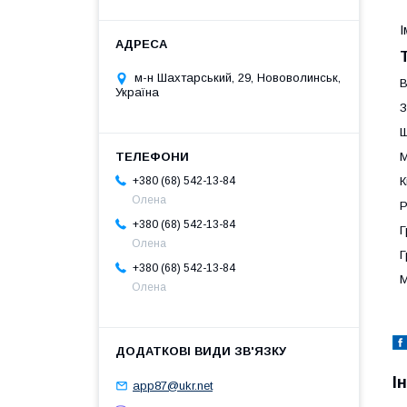
І
м-н Шахтарський, 29, Нововолинськ,
В
Україна
З
Ш
М
К
+380 (68) 542-13-84
Олена
Р
+380 (68) 542-13-84
Г
Олена
Г
+380 (68) 542-13-84
М
Олена
І
app87@ukr.net