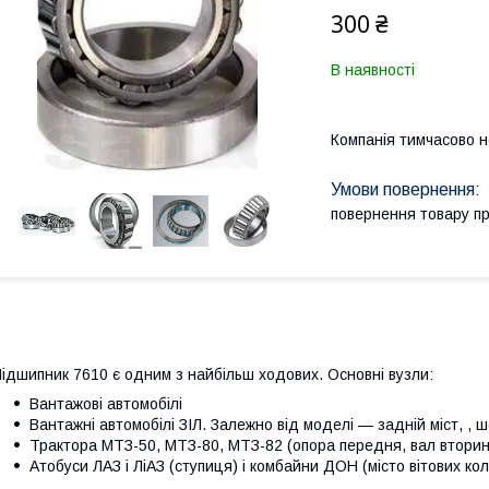
300 ₴
В наявності
Компанія тимчасово 
повернення товару п
ідшипник 7610 є одним з найбільш ходових. Основні вузли:
Вантажові автомобілі
Вантажні автомобілі ЗІЛ. Залежно від моделі — задній міст, , ш
Трактора МТЗ-50, МТЗ-80, МТЗ-82 (опора передня, вал вторинн
Атобуси ЛАЗ і ЛіАЗ (ступиця) і комбайни ДОН (місто вітових колі