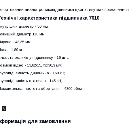
мпортований аналог роликопідшипника цього типу має позначення 
Технічні характеристики підшипника 7610
нутрішній діаметр - 50 мм;
овнішній діаметр 110 мм;
ирина - 42,25 мм;
аса - 1,89 кг;
ількість роликів у підшипнику - 16 шт.;
озміри відео - 13,62/15,73х30,3 мм;
рузопід' ємність динамічна - 168 кН;
рузопід'ємність статична - 145 кН;
аксимальна частота обертання - 4300 об/мін.
нформація для замовлення