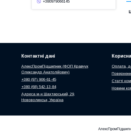
+380979066145
Ц
Контактні дані
Корисна
АлексПромПідшипник (ФОП Кравчук
Оплата, до
Олександр Анатолійович)
Поверненн
+380 (97) 906-61-45
Статті ком
+380 (68) 542-13-84
Новини ко
Адреса м-н Шахтарський, 29,
Нововолинськ, Україна