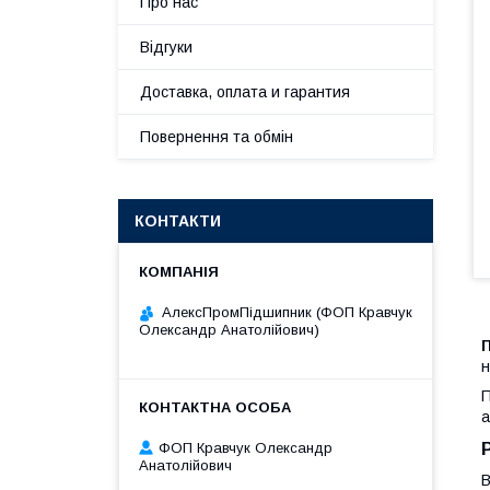
Про нас
Відгуки
Доставка, оплата и гарантия
Повернення та обмін
КОНТАКТИ
АлексПромПідшипник (ФОП Кравчук
Олександр Анатолійович)
н
П
а
ФОП Кравчук Олександр
Анатолійович
В