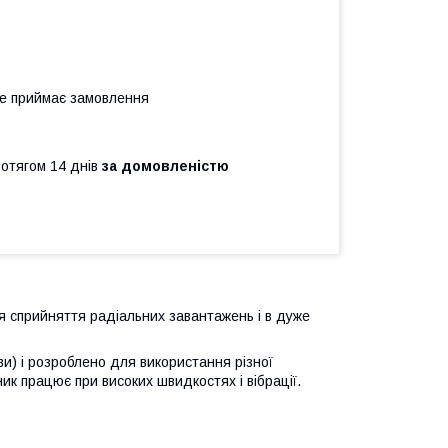
не приймає замовлення
ротягом 14 днів
за домовленістю
я сприйняття радіальних завантажень і в дуже
ви) і розроблено для використання різної
ик працює при високих швидкостях і вібрації.