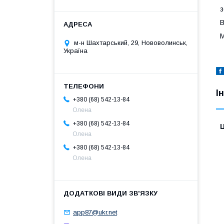
з
В
М
м-н Шахтарський, 29, Нововолинськ,
Україна
І
+380 (68) 542-13-84
Олена
+380 (68) 542-13-84
Ц
Олена
+380 (68) 542-13-84
Олена
app87@ukr.net