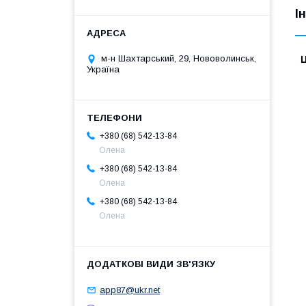
І
м-н Шахтарський, 29, Нововолинськ,
Ц
Україна
+380 (68) 542-13-84
Олена
+380 (68) 542-13-84
Олена
+380 (68) 542-13-84
Олена
app87@ukr.net