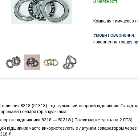
В наявності
Компанія тимчасово 
повернення товару п
ідшипник 8318 (51318) - це кульковий опорний підшипник. Складаєт
оріжками і сепаратор з кульками.
мпортне підшипника 8318 —
51318
( Також маркетують на 2 ГПЗ).
ей підшипник часто використовують з латуним сепаратором через в
318 Л.