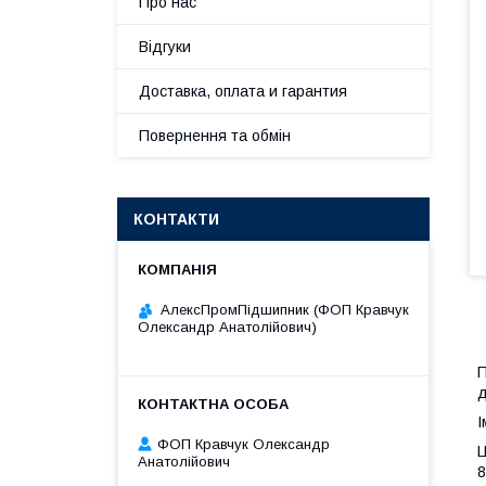
Про нас
Відгуки
Доставка, оплата и гарантия
Повернення та обмін
КОНТАКТИ
АлексПромПідшипник (ФОП Кравчук
Олександр Анатолійович)
П
д
І
ФОП Кравчук Олександр
Ц
Анатолійович
8