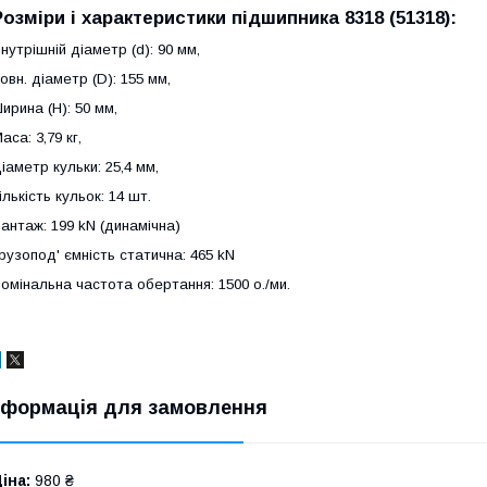
Розміри і характеристики
підшипника 8318 (51318)
:
нутрішній діаметр (d): 90 мм,
овн. діаметр (D): 155 мм,
ирина (H): 50 мм,
аса: 3,79 кг,
іаметр кульки: 25,4 мм,
ількість кульок: 14 шт.
антаж: 199 kN (динамічна)
рузопод' ємність статична: 465 kN
омінальна частота обертання: 1500 о./ми.
нформація для замовлення
іна:
980 ₴