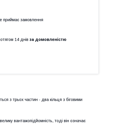
не приймає замовлення
ротягом 14 днів
за домовленістю
ься з трьох частин - два кільця з біговими
елику вантажопідйомність, тоді він означає