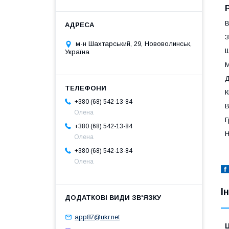
В
З
м-н Шахтарський, 29, Нововолинськ,
Ш
Україна
М
Д
К
+380 (68) 542-13-84
В
Олена
Г
+380 (68) 542-13-84
Н
Олена
+380 (68) 542-13-84
Олена
І
app87@ukr.net
Ц