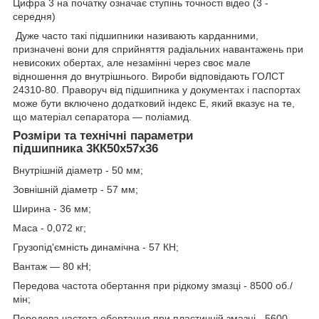
Цифра 3 на початку означає ступінь точності відео (3 -
середня)
Дуже часто такі підшипники називають карданними,
призначені вони для сприйняття радіальних навантажень при
невисоких обертах, але незамінні через своє мале
відношення до внутрішнього. Вироби відповідають ГОЛСТ
24310-80. Праворуч від підшипника у документах і паспортах
може бути включено додатковий індекс Е, який вказує на те,
що матеріал сепаратора — поліамид.
Розміри та технічні параметри
підшипника 3КК50х57х36
Внутрішній діаметр - 50 мм;
Зовнішній діаметр - 57 мм;
Ширина - 36 мм;
Маса - 0,072 кг;
Грузопід'ємність динамічна - 57 КН;
Вантаж — 80 кН;
Передова частота обертання при рідкому змазці - 8500 об./
мін;
Передова частота обертання при пластичній змазці - 5600