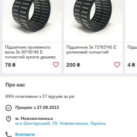
Підшипник проміжного
Підшипник 3к 72*82*45 E
Підш
вала 3к 30*35*46 E
роликовий голчастий
голчастий купити дешево
78
200
4
₴
₴
₴
Про нас
89% позитивних з 27 відгуків за рік
Працює з 27.08.2013
м. Нововолинськ
м-н Шахтарський, 29, Нововолинськ, Україна
Контакти