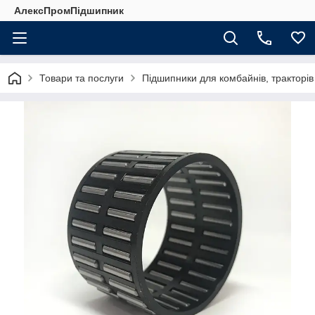
АлексПромПідшипник
Товари та послуги
Підшипники для комбайнів, тракторів т