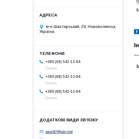
Г
М
м-н Шахтарський, 29, Нововолинськ,
Україна
І
+380 (68) 542-13-84
Ц
Олена
+380 (68) 542-13-84
Олена
+380 (68) 542-13-84
Олена
app87@ukr.net