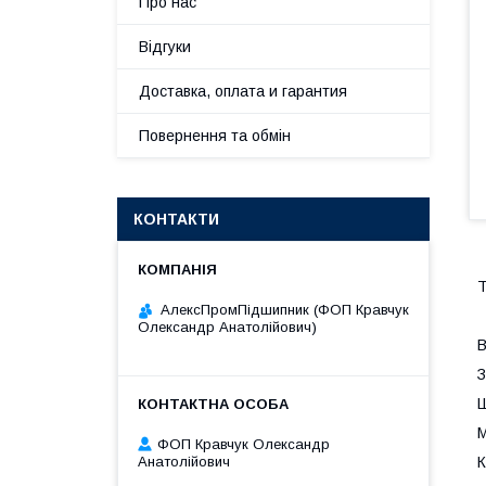
Про нас
Відгуки
Доставка, оплата и гарантия
Повернення та обмін
КОНТАКТИ
Т
АлексПромПідшипник (ФОП Кравчук
Олександр Анатолійович)
В
З
Ш
М
ФОП Кравчук Олександр
Анатолійович
К