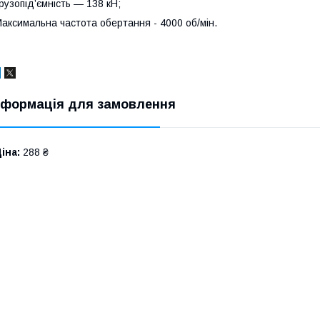
рузопід’ємність — 138 кН;
аксимальна частота обертання - 4000 об/мін.
нформація для замовлення
іна:
288 ₴